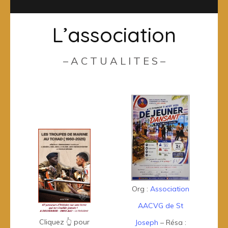
L’association
– A C T U A L I T E S –
Org :
Association
AACVG de St
Cliquez 👆 pour
Joseph
– Résa :