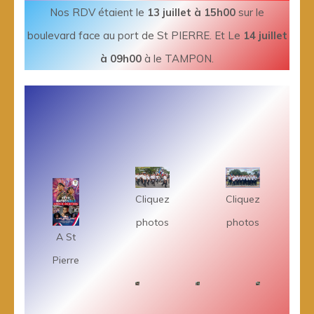
Nos RDV étaient le
13 juillet à 15h00
sur le
boulevard face au port de St PIERRE. Et Le
14 juillet
à 09h00
à le TAMPON.
Cliquez
Cliquez
photos
photos
A St
Pierre