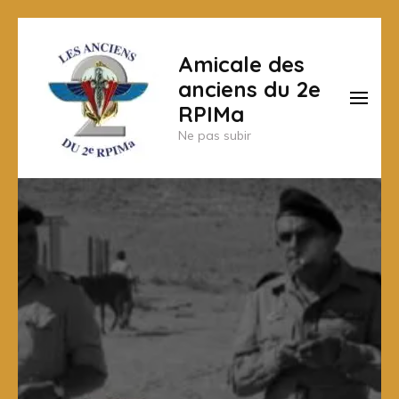
Aller
au
Amicale des
contenu
anciens du 2e
(Pressez
RPIMa
Entrée)
Ne pas subir