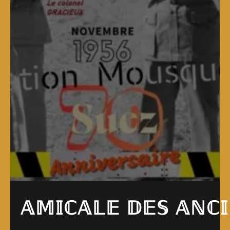
𝔸𝕄𝕀ℂ𝔸𝕃𝔼 𝔻𝔼𝕊 𝔸ℕℂ