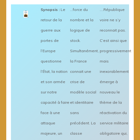
Synopsis :
Le
…force du
….République
retour de la
nombre et la
voire ne s’y
guerre aux
logique de
reconnait pas.
portes de
stock.
C’est ainsi que
l’Europe
Simultanément,
progressivement
questionne
la France
mais
l’État, la nation
connait une
inexorablement
et son armée
crise de
émerge à
sur notre
modèle social
nouveau le
capacité à faire
et identitaire
thème de la
face à une
sans
réactivation du
attaque
précédent. La
service militaire
majeure, un
classe
obligatoire qui,