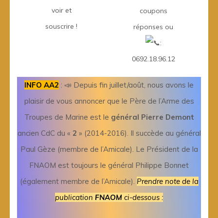
voir et
coupons
souscrire !
réponses ou
:
0692.18.96.12
INFO AA2
: 📣 Depuis fin juillet/août, nous avons le
plaisir de vous annoncer que le Père de l’Arme des
Troupes de Marine est le
général Pierre Demont
ancien CdC du «
2
» (2014-2016). Il succède au général
Paul Gèze (membre de l’Amicale). Le Président de la
FNAOM est toujours le général Philippe Bonnet
(également membre de l’Amicale).
Prendre note de la
publication
FNAOM
ci-dessous :