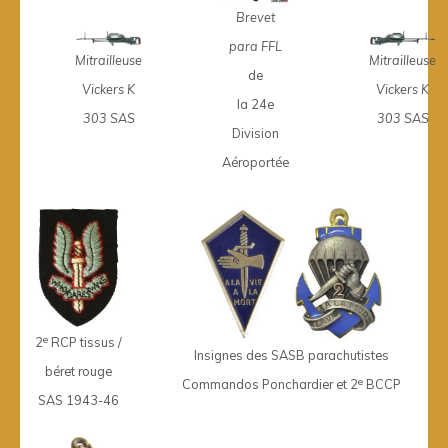
Brevet
para FFL
Mitrailleuse
Mitrailleuse
de
Vickers K
Vickers K
la 24e
303 SAS
303 SAS
Division
Aéroportée
e
2
RCP tissus /
Insignes des SASB parachutistes
béret rouge
e
Commandos Ponchardier et 2
BCCP
SAS 1943-46