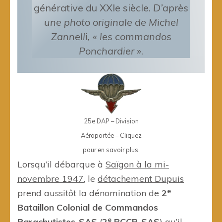
générative du XXIe siècle.
D’après
une photo originale de Michel
Zannelli, « les commandos
Ponchardier »
.
25e DAP – Division
Aéroportée – Cliquez
pour en savoir plus.
Lorsqu’il débarque à
Saïgon à la mi-
novembre 1947
, le
détachement Dupuis
e
prend aussitôt la dénomination de
2
Bataillon Colonial de Commandos
e
Parachutistes-SAS
(
2
BCCP-SAS
) qu’il