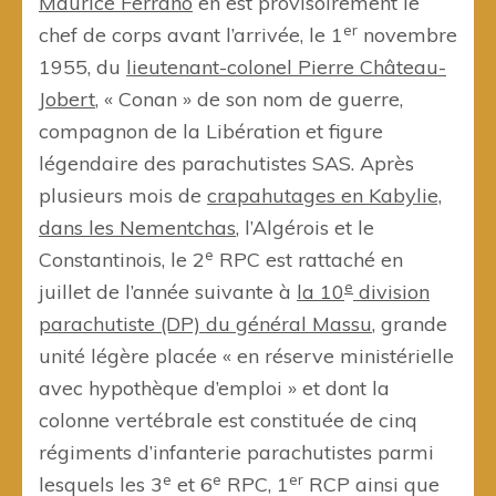
Maurice Ferrano
en est provisoirement le
er
chef de corps avant l’arrivée, le 1
novembre
1955, du
lieutenant-colonel Pierre Château-
Jobert
, « Conan » de son nom de guerre,
compagnon de la Libération et figure
légendaire des parachutistes SAS. Après
plusieurs mois de
crapahutages en Kabylie,
dans les Nementchas
, l’Algérois et le
e
Constantinois, le 2
RPC est rattaché en
e
juillet de l’année suivante à
la 10
division
parachutiste (DP) du général Massu
, grande
unité légère placée « en réserve ministérielle
avec hypothèque d’emploi » et dont la
colonne vertébrale est constituée de cinq
régiments d’infanterie parachutistes parmi
e
e
er
lesquels les 3
et 6
RPC, 1
RCP ainsi que