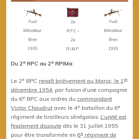
Fusil
Fusil
2e
Mitrailleur
Mitrailleur
R.P.C –
Bren
Bren
2e
1935
1935
R.I.M.P.
e
e
Du 2
RPC au 2
RPIMa
e
er
Le 2
BPC
renaît brièvement au Maroc, le 1
décembre 1954
, par fusion d’une compagnie
e
du 6
BPC aux ordres du
commandant
e
e
Victor Chaudrut
avec le 4
bataillon du 6
régiment de tirailleurs sénégalais.
L’unité est
finalement dissoute
dès le 31 Juillet 1955
e
pour être transformée en
6
régiment de