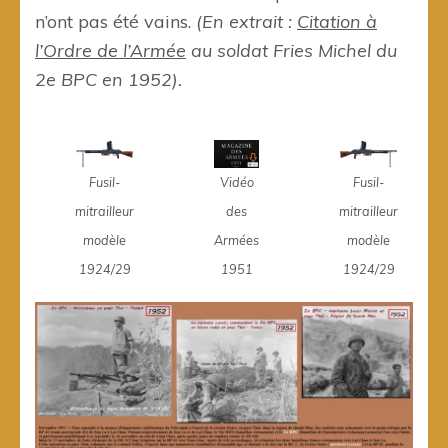
n’ont pas été vains.
(En extrait :
Citation à
l’Ordre de l’Armée
au soldat Fries Michel du
2e BPC en 1952).
Fusil-
Vidéo
Fusil-
mitrailleur
des
mitrailleur
modèle
Armées
modèle
1924/29
1951
1924/29