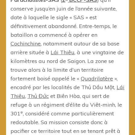
conserve jusqu’en juin de l’année suivante,
date à laquelle le sigle « SAS » est
définitivement abandonné. Entre-temps, le
bataillon a commencé à opérer en
Cochinchine
, notamment autour de sa base
arrière située à
Lái Thiêu
, à une vingtaine de
kilomètres au nord de Saigon. La zone se
trouve alors à la limite d’un territoire
fortement boisé appelé le «
Quadrilatère
»,
encadré par les localités de Thủ Dầu Một,
Lái
Thiêu
,
Thủ Đức
et Biên Hòa, qui sert de
refuge à un régiment d’élite du Viêt-minh, le
e
301
, considéré comme particulièrement
redoutable. Sa mission consiste donc à
pacifier ce territoire tout en se tenant prêt à