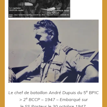
e
Le chef de bataillon André Dupuis du 5
BPIC
e
> 2
BCCP – 1947 – Embarqué sur
le
SS Pasteur
le 30 octobre 1947,