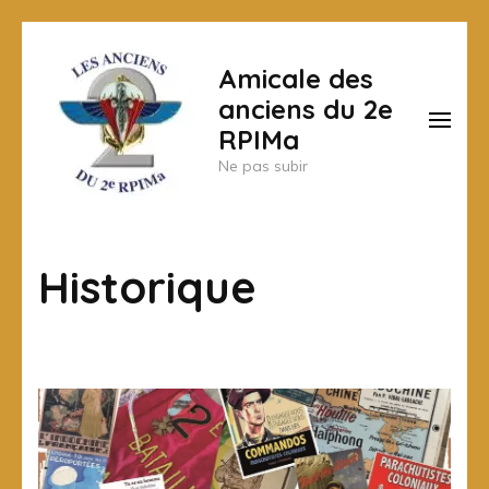
Aller
au
Amicale des
contenu
anciens du 2e
(Pressez
RPIMa
Entrée)
Ne pas subir
Historique