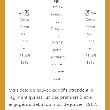
1957 –
Création
Canon
Canon
de
57mm
57mm
l’insigne
M
18
M
18
du
Sans
Sans
2e R.P.C
Recul
Recul
par le
(T15E3
)
(T15E3
)
lieutenant-
1945
1945
colonel
Château-
Jobert.
Mais déjà de nouveaux défis attendent le
régiment qui est l’un des premiers à être
engagé, au début du mois de janvier 1957,