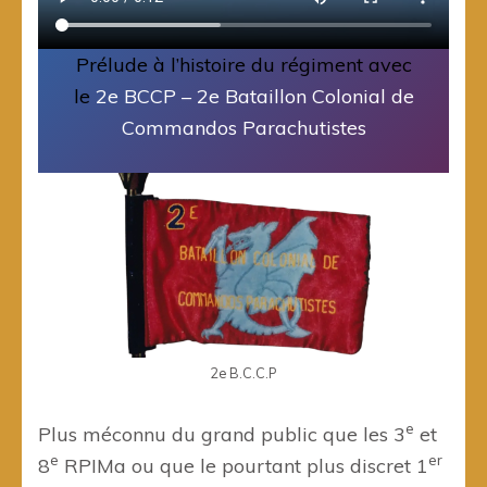
Prélude à l’histoire du régiment avec
le
2e BCCP – 2e Bataillon Colonial de
Commandos Parachutistes
2e B.C.C.P
e
Plus méconnu du grand public que les 3
et
e
er
8
RPIMa ou que le pourtant plus discret 1