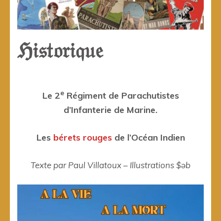
ℌ𝔦𝔰𝔱𝔬𝔯𝔦𝔮𝔲𝔢
e
Le 2
Régiment de Parachutistes
d’Infanterie de Marine.
Les
bérets rouges
de l’Océan Indien
Texte par Paul Villatoux – Illustrations $əb