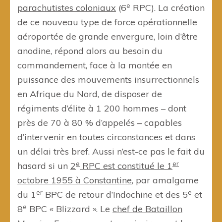
e
parachutistes coloniaux
(6
RPC). La création
de ce nouveau type de force opérationnelle
aéroportée de grande envergure, loin d’être
anodine, répond alors au besoin du
commandement, face à la montée en
puissance des mouvements insurrectionnels
en Afrique du Nord, de disposer de
régiments d’élite à 1 200 hommes – dont
près de 70 à 80 % d’appelés – capables
d’intervenir en toutes circonstances et dans
un délai très bref. Aussi n’est-ce pas le fait du
e
er
hasard si un
2
RPC est constitué le 1
octobre 1955 à Constantine
, par amalgame
er
e
du 1
BPC de retour d’Indochine et des 5
et
e
8
BPC « Blizzard ». Le
chef de Bataillon