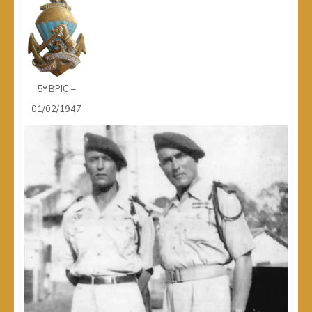
e
5
BPIC –
01/02/1947