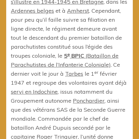
s’illustre en 1944-1945 en Bretagne
, dans les
Ardennes belges
et à
Amherst
. Cependant,
pour peu qu’il faille suivre sa filiation en
ligne directe, le régiment demeure avant
tout le descendant du premier bataillon de
parachutistes constitué sous l’égide des
e
troupes coloniale, le
5
BPIC
(Bataillon de
Parachutistes de l’Infanterie Coloniale)
. Ce
er
dernier voit le jour à
Tarbes
le 1
février
1947 et regroupe des volontaires ayant déjà
servi en Indochine
, issus notamment du
Groupement autonome
Ponchardier
, ainsi
que des vétérans SAS de la Seconde Guerre
mondiale. Commandée par le chef de
bataillon André Dupuis secondé par le
capitaine Roger Trinquier
, l’unité donne