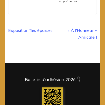
sa palmeraie.
Navigation
Exposition îles éparses
« À l’Honneur »
de
Amicale !
l’article
Bulletin d'adhésion 2026 👇