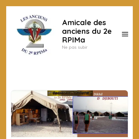
Aller
au
Amicale des
contenu
anciens du 2e
(Pressez
RPIMa
Entrée)
Ne pas subir